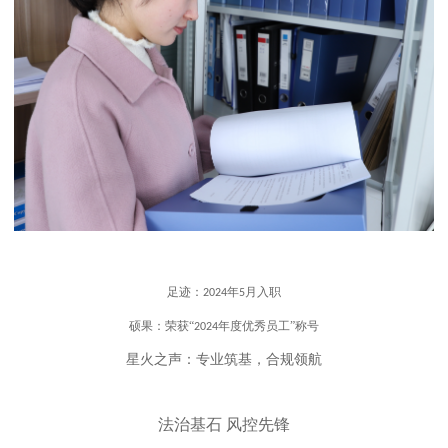
足迹：
年
月入职
2024
5
硕果：荣获“
年度优秀员工”称号
2024
星火之声：专业筑基，合规领航
法治基石 风控先锋