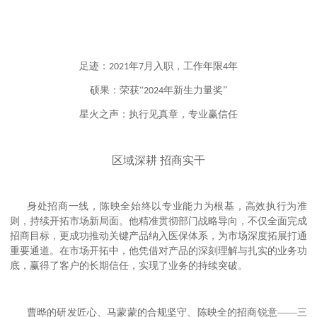
足迹：
年
月入职，工作年限
年
2021
7
4
硕果：荣获“
年新生力量奖”
2024
星火之声：执行见真章，专业赢信任
区域深耕 招商实干
身处招商一线，陈映全始终以专业能力为根基，高效执行为准
则，持续开拓市场新局面。他精准贯彻部门战略导向，不仅全面完成
招商目标，更成功推动关键产品纳入医保体系，为市场深度拓展打通
重要通道。在市场开拓中，他凭借对产品的深刻理解与扎实的业务功
底，赢得了客户的长期信任，实现了业务的持续突破。
曹晔的研发匠心、马蒙蒙的合规坚守、陈映全的招商锐意——三